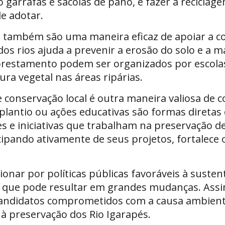
mo garrafas e sacolas de pano, e fazer a recicl
e adotar.
o também são uma maneira eficaz de apoiar a co
os rios ajuda a prevenir a erosão do solo e a m
lorestamento podem ser organizados por escola
ra vegetal nas áreas ripárias.
 conservação local é outra maneira valiosa de co
 plantio ou ações educativas são formas direta
s e iniciativas que trabalham na preservação d
cipando ativamente de seus projetos, fortalece o
nar por políticas públicas favoráveis à susten
 que pode resultar em grandes mudanças. Assina
 candidatos comprometidos com a causa ambient
 à preservação dos Rio Igarapés.