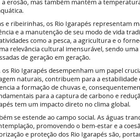
a a erosão, mas também mantém a temperatura 
aquática.
s e ribeirinhas, os Rio Igarapés representam 
stência e a manutenção de seu modo de vida trad
ividades como a pesca, a agricultura e o forn
ma relevância cultural imensurável, sendo uma 
assadas de geração em geração.
, os Rio Igarapés desempenham um papel crucia
em naturais, contribuem para a estabilidade d
uencia a formação de chuvas e, consequenteme
fundamentais para a captura de carbono e reduçã
apés tem um impacto direto no clima global.
bém se estende ao campo social. As águas tranq
 contemplação, promovendo o bem-estar e a coes
rização e proteção dos Rio Igarapés são, portan