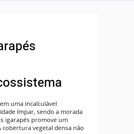
arapés
Ecossistema
em uma incalculável
rsidade ímpar, sendo a morada
 dos igarapés promove um
A cobertura vegetal densa não